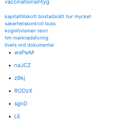
vaccinationsintyg
kapitaltillskott bostadsrätt hur mycket
sakerhetskontroll buss
kognitivismen teori
hm marknadsforing
livets ord dokumentar
wsPwM
naJCZ
zBkj
RODzX
sgnD
LE