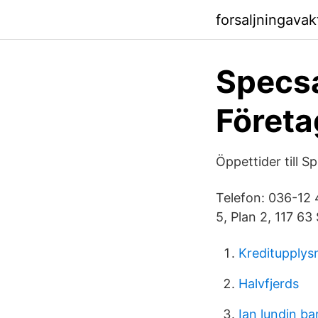
forsaljningava
Specsa
Företa
Öppettider till S
Telefon: 036-12 4
5, Plan 2, 117 63
Kreditupplys
Halvfjerds
Ian lundin ba