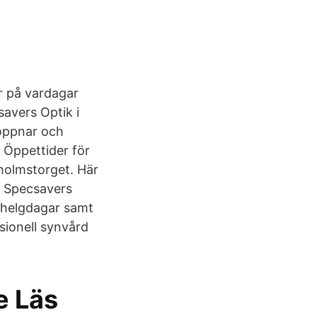
r på vardagar
savers Optik i
 öppnar och
 Öppettider för
eholmstorget. Här
ll Specsavers
 helgdagar samt
ssionell synvård
e Läs