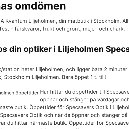
nas omdömen
CA Kvantum Liljeholmen, din matbutik i Stockholm. All
est – färskvaror, frukt och grönt, mejeri och chark.
os din optiker i Liljeholmen Spec
/station heter Liljeholmen, och ligger bara 2 minuter 
 Stockholm Liljeholmen. Bara öppet 1 t. till!
Här hittar du öppettider till Specsav
öppnar och stänger på vardagar oc
maste butik. Öppettider för Specsavers Optik i Liljeho
ll Specsavers Optik och när de öppnar och stänger på
ar du hittar närmaste butik. Öppettider för Specsave