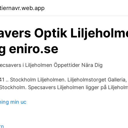
ktiernavr.web.app
vers Optik Liljeholm
g eniro.se
pecsavers i Liljeholmen Öppettider Nära Dig
1 .. Stockholm Liljeholmen. Liljeholmstorget Galleria,
 Stockholm. Specsavers Liljeholmen ligger på Liljehol
ning min uc
rn