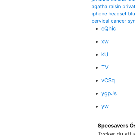
agatha raisin priva
iphone headset bl
cervical cancer s
eQhic
xw
kU
TV
vCSq
ygpJs
yw
Specsavers Ös
Tycker du att 