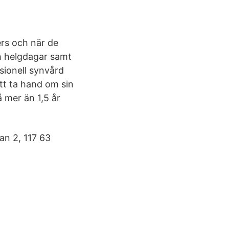
ers och när de
h helgdagar samt
ssionell synvård
 att ta hand om sin
 mer än 1,5 år
lan 2, 117 63