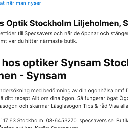
tat när man nyser
s Optik Stockholm Liljeholmen, 
pettider till Specsavers och när de öppnar och stänge
mt var du hittar närmaste butik.
d hos optiker Synsam Sto
lmen - Synsam
ndersökning med bedömning av din ögonhälsa omf D
å ditt recept Allt om dina ögon. Så fungerar ögat 
lasögon och skärmar Läsglasögon Tips & råd Visa alla
, 117 63 Stockholm. 08-6453270. specsavers.se. Butik