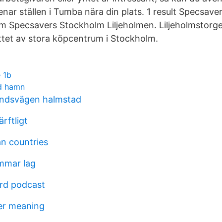
nar ställen i Tumba nära din plats. 1 result Specsav
Specsavers Stockholm Liljeholmen. Liljeholmstorget 
ottet av stora köpcentrum i Stockholm.
 1b
ad hamn
andsvägen halmstad
rftligt
an countries
mmar lag
rd podcast
r meaning