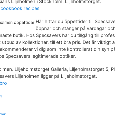
ians Liljeholmen i Stockholm, Liljeholmstorget.
cookbook recipes
Här hittar du öppettider till Specsav
öppnar och stänger på vardagar oc
maste butik. Hos Specsavers har du tillgång till profe
utbud av kollektioner, till ett bra pris. Det är viktigt
rekommenderar vi dig som inte kontrollerat din syn på
os Specsavers legitimerade optiker.
lmen. Liljeholmstorget Galleria, Liljeholmstorget 5, P
avers Liljeholmen ligger på Liljeholmstorget.
bro
ss
der