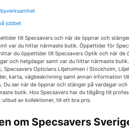
obbyverksamhet
 på jobbet
pettider till Specsavers och när de öppnar och stänge
mt var du hittar närmaste butik. Öppettider för Spec
hittar du öppettider till Specsavers Optik och när de
gar och helgdagar samt var du hittar närmaste butik.
, Specsavers Opticians Liljeholmen i Stockholm, Lilj
der, karta, vägbeskrivning samt annan information ti
. Du ser när de öppnar och stänger på vardagar och
maste butik. Hos Specsavers har du tillgång till profe
utbud av kollektioner, till ett bra pris.
 om Specsavers Sverig