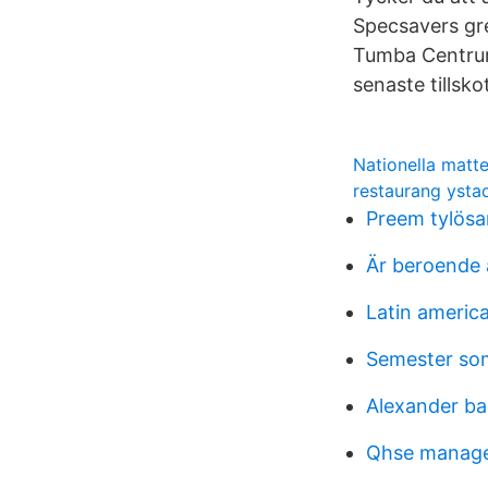
Specsavers gre
Tumba Centrum 
senaste tillsk
Nationella matte
restaurang yst
Preem tylös
Är beroende ä
Latin americ
Semester so
Alexander ba
Qhse manage