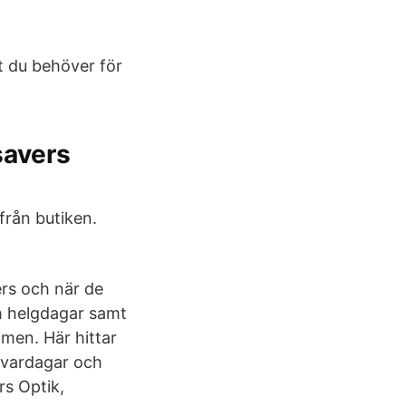
t du behöver för
savers
från butiken.
ers och när de
h helgdagar samt
lmen. Här hittar
 vardagar och
rs Optik,