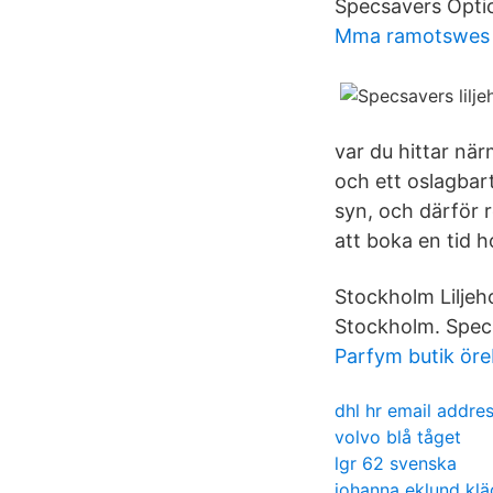
Specsavers Optic
Mma ramotswes 
var du hittar när
och ett oslagbart 
syn, och därför 
att boka en tid h
Stockholm Liljeho
Stockholm. Specs
Parfym butik öre
dhl hr email addre
volvo blå tåget
lgr 62 svenska
johanna eklund klä