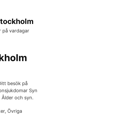
Stockholm
r på vardagar
ckholm
itt besök på
Ögonsjukdomar Syn
 Ålder och syn.
er, Övriga