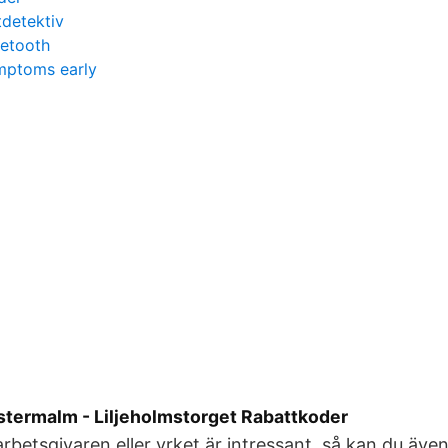
tdetektiv
uetooth
ymptoms early
termalm - Liljeholmstorget Rabattkoder
arbetsgivaren eller yrket är intressant, så kan du äve