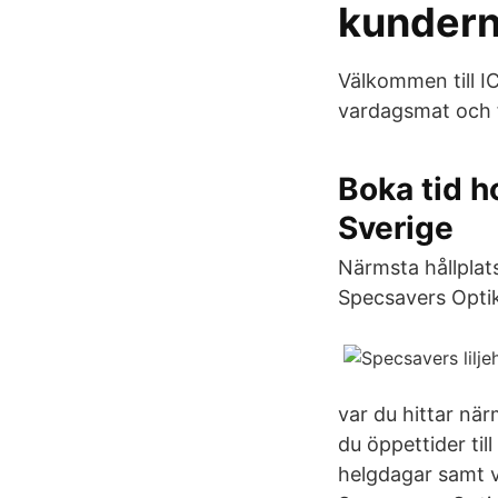
kunder
Välkommen till I
vardagsmat och f
Boka tid h
Sverige
Närmsta hållplats
Specsavers Optik,
var du hittar när
du öppettider ti
helgdagar samt v