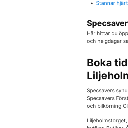
Stannar hjär
Specsaver
Här hittar du öp
och helgdagar sa
Boka ti
Liljeho
Specsavers synu
Specsavers Först
och bilkörning G
Liljeholmstorget