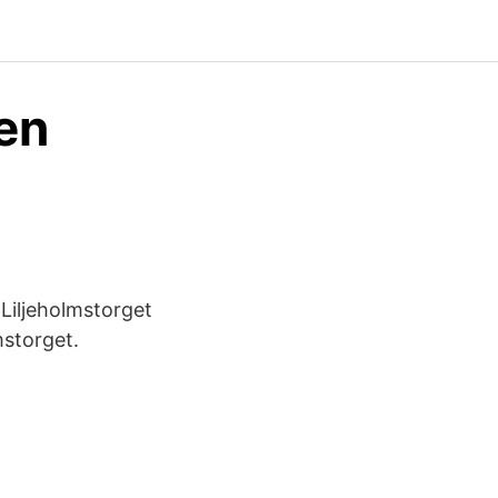
en
 Liljeholmstorget
mstorget.