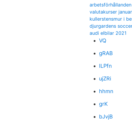
arbetsförhållanden
valutakurser janua
kullerstensmur i b
djurgardens socce
audi elbilar 2021
VQ
gRAB
ILPfn
ujZRi
hhmn
grK
bJvjB