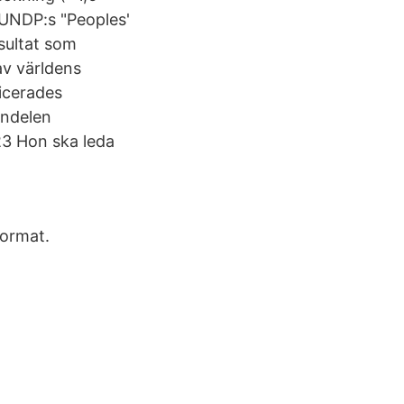
n UNDP:s "Peoples'
esultat som
av världens
icerades
andelen
23 Hon ska leda
format.