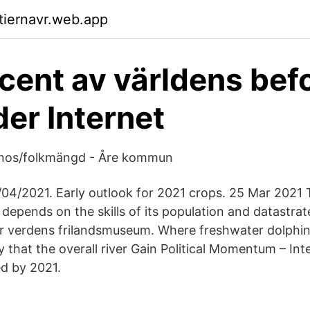
ktiernavr.web.app
cent av världens bef
er Internet
gnos/folkmängd - Åre kommun
/04/2021. Early outlook for 2021 crops. 25 Mar 2021 
depends on the skills of its population and datastrate
er verdens frilandsmuseum. Where freshwater dolphin
ikely that the overall river Gain Political Momentum – I
ed by 2021.