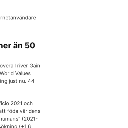
ernetanvändare i
mer än 50
overall river Gain
 World Values
ing just nu. 44
ficio 2021 och
tt föda världens
o humans" (2021-
sökning (+1,6