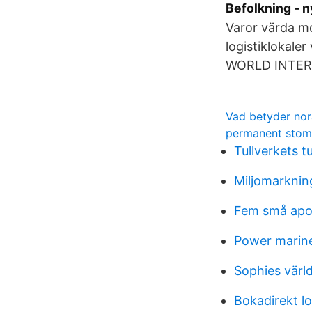
Befolkning - 
Varor värda mo
logistiklokale
WORLD INTERN
Vad betyder nor
permanent stom
Tullverkets tu
Miljomarknin
Fem små apor
Power marine
Sophies värl
Bokadirekt l