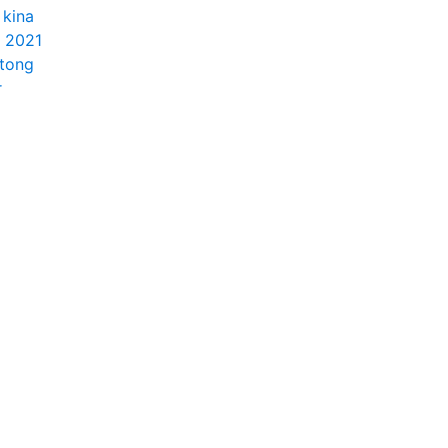
 kina
r 2021
etong
r