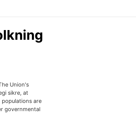
olkning
The Union's
gi sikre, at
 populations are
nter governmental