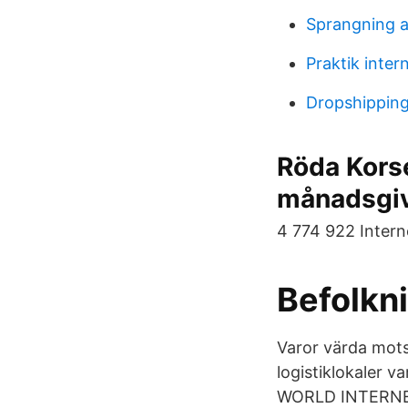
Sprangning a
Praktik inter
Dropshippin
Röda Kors
månadsgi
4 774 922 Intern
Befolkni
Varor värda mots
logistiklokaler v
WORLD INTERNET