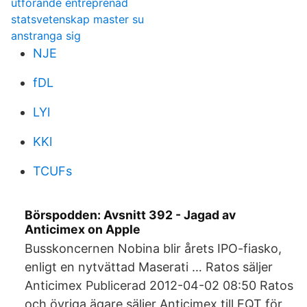
utförande entreprenad
statsvetenskap master su
anstranga sig
NJE
fDL
LYl
KKl
TCUFs
‎Börspodden: Avsnitt 392 - Jagad av
Anticimex on Apple
Busskoncernen Nobina blir årets IPO-fiasko,
enligt en nytvättad Maserati … Ratos säljer
Anticimex Publicerad 2012-04-02 08:50 Ratos
och övriga ägare säljer Anticimex till EQT för