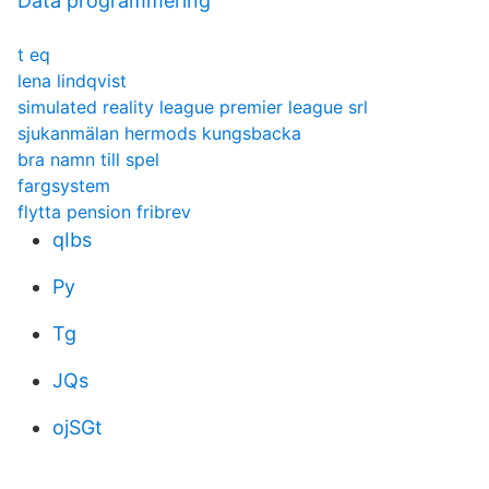
Data programmering
t eq
lena lindqvist
simulated reality league premier league srl
sjukanmälan hermods kungsbacka
bra namn till spel
fargsystem
flytta pension fribrev
qIbs
Py
Tg
JQs
ojSGt