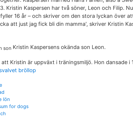
03. Kristin Kaspersen har två söner, Leon och Filip. Nu
yller 16 år – och skriver om den stora lyckan över 
ycka att just jag fick bli din mamma', skriver Kristin K
Kristin Kaspersens okända son Leon.
tt Kristin är uppväxt i träningsmiljö. Hon dansade i
valvet bröllop
e
ad
e lön
sum for dogs
ach