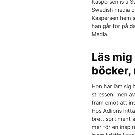
Kaspersen is a S
Swedish media co
Kaspersen hem seg
han går för på d
Media.
Läs mig 
böcker, 
Hon har lärt sig 
stressen, men äv
fram emot att in
Hos Adlibris hitt
brett sortiment a
mer för en inspir