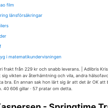
ao film
ring länsförsäkringar
ilers
der
f
ktyg i matematikundervisningen
 fri frakt från 229 kr och snabb leverans. | Adlibris Kr
 sig vikten av återhämtning och vila, andra hälsofavor
a bra. En annan sak hon lärt sig är att det är OK att 
. 40 606 gillar · 57 pratar om detta.
Kaspersen - Springtime Tr