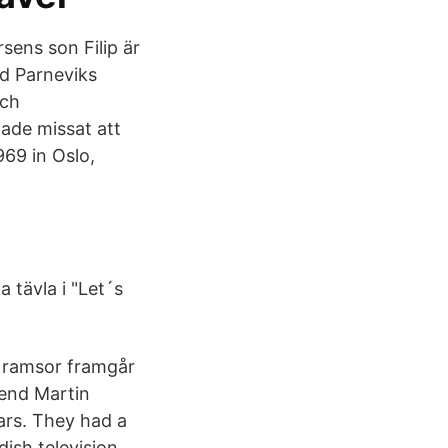
sens son Filip är
ed Parneviks
och
hade missat att
69 in Oslo,
a tävla i "Let´s
 ramsor framgår
iend Martin
ars. They had a
ish television