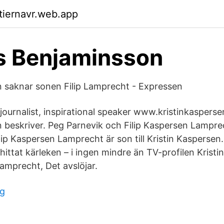
ktiernavr.web.app
s Benjaminsson
n saknar sonen Filip Lamprecht - Expressen
 journalist, inspirational speaker www.kristinkaspers
n beskriver. Peg Parnevik och Filip Kaspersen Lampre
ip Kaspersen Lamprecht är son till Kristin Kaspersen. 
 hittat kärleken – i ingen mindre än TV-profilen Krist
Lamprecht, Det avslöjar.
ng