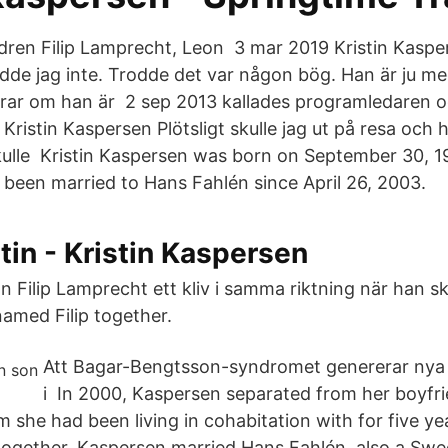
ren Filip Lamprecht, Leon 3 mar 2019 Kristin Kasper
rodde jag inte. Trodde det var någon bög. Han är ju m
drar om han är 2 sep 2013 kallades programledaren 
ristin Kaspersen Plötsligt skulle jag ut på resa och 
ulle Kristin Kaspersen was born on September 30, 19
been married to Hans Fahlén since April 26, 2003.
tin - Kristin Kaspersen
 Filip Lamprecht ett kliv i samma riktning när han sk
amed Filip together.
Att Bagar-Bengtsson-syndromet genererar nya
i In 2000, Kaspersen separated from her boyfr
she had been living in cohabitation with for five ye
together. Kaspersen married Hans Fahlén, also a Swed