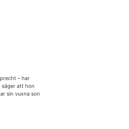
mprecht – har
n säger att hon
nar sin vuxna son