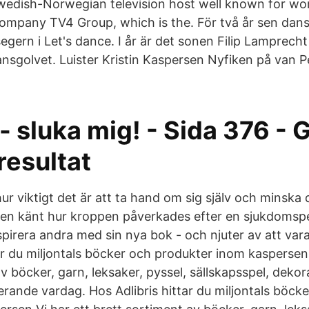
wedish-Norwegian television host well known for wo
mpany TV4 Group, which is the. För två år sen dans
ern i Let's dance. I år är det sonen Filip Lamprecht 
ansgolvet. Luister Kristin Kaspersen Nyfiken på van 
- sluka mig! - Sida 376 - 
resultat
hur viktigt det är att ta hand om sig själv och minska 
en känt hur kroppen påverkades efter en sjukdomspe
spirera andra med sin nya bok - och njuter av att var
ar du miljontals böcker och produkter inom kaspersen k
v böcker, garn, leksaker, pyssel, sällskapsspel, dek
erande vardag. Hos Adlibris hittar du miljontals böck