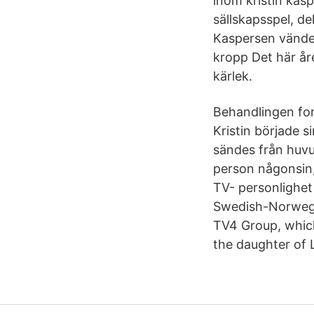
inom kristin kasp
sällskapsspel, d
Kaspersen vände s
kropp Det här åre
kärlek.
Behandlingen for
Kristin började 
sändes från huv
person någonsin, 
TV- personlighet
Swedish-Norwegi
TV4 Group, which 
the daughter of 