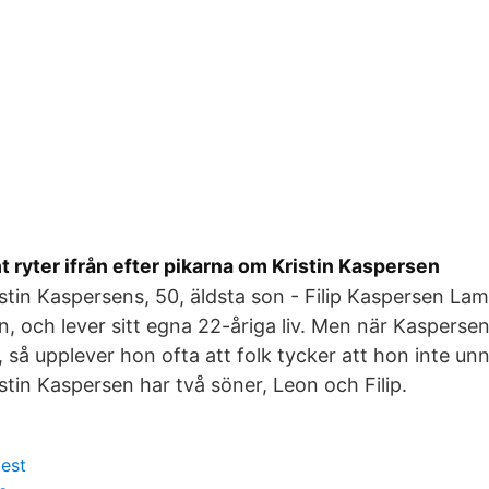
t ryter ifrån efter pikarna om Kristin Kaspersen
istin Kaspersens, 50, äldsta son - Filip Kaspersen La
ån, och lever sitt egna 22-åriga liv. Men när Kasperse
så upplever hon ofta att folk tycker att hon inte un
ristin Kaspersen har två söner, Leon och Filip.
test