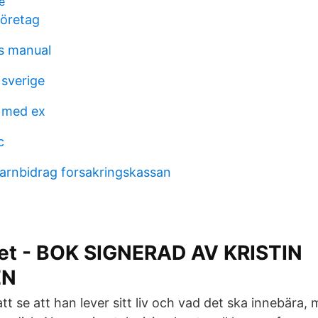
e
företag
us manual
sverige
 med ex
c
barnbidrag forsakringskassan
t - BOK SIGNERAD AV KRISTIN
EN
 att se att han lever sitt liv och vad det ska innebära,