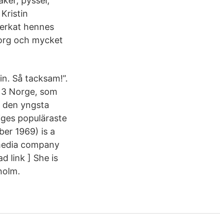
aker, pyssel,
Kristin
åverkat hennes
 sorg och mycket
n. Så tacksam!”.
V 3 Norge, som
 den yngsta
riges populäraste
er 1969) is a
 media company
d link ] She is
holm.