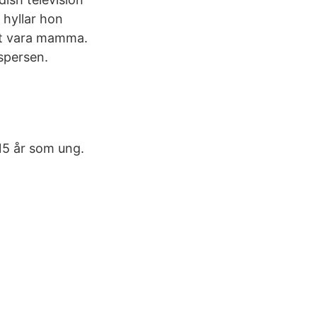
 hyllar hon
att vara mamma.
aspersen.
 15 år som ung.