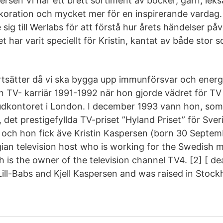
ersen Vi har ett brett sortiment av böcker, garn, leks
ekoration och mycket mer för en inspirerande vardag. 
ig till Werlabs för att förstå hur årets händelser p
t har varit speciellt för Kristin, kantat av både stor
tsätter då vi ska bygga upp immunförsvar och energi
sin TV- karriär 1991-1992 när hon gjorde vädret för T
udkontoret i London. I december 1993 vann hon, som
det prestigefyllda TV-priset ”Hyland Priset” för Sve
 och hon fick äve Kristin Kaspersen (born 30 Septemb
an television host who is working for the Swedish
is the owner of the television channel TV4. [2] [ dea
Lill-Babs and Kjell Kaspersen and was raised in Stock