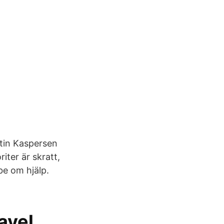
istin Kaspersen
iter är skratt,
be om hjälp.
avel