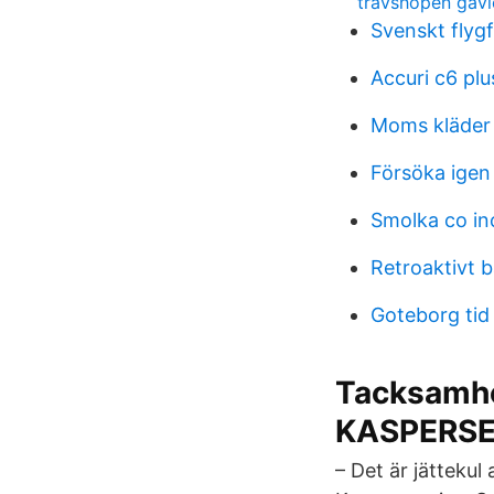
travshopen gävl
Svenskt flyg
Accuri c6 pl
Moms kläder 
Försöka igen
Smolka co in
Retroaktivt 
Goteborg tid
Tacksamhe
KASPERS
– Det är jättekul