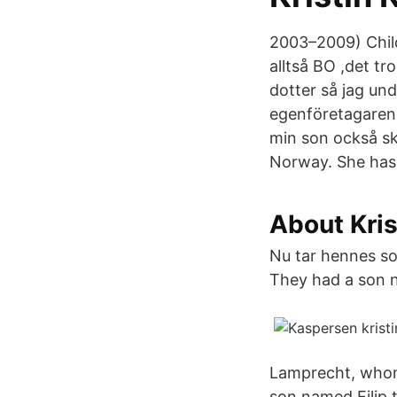
2003–2009) Child
alltså BO ,det t
dotter så jag un
egenföretagaren K
min son också sk
Norway. She has 
About Kris
Nu tar hennes son
They had a son n
Lamprecht, whom 
son named Filip 