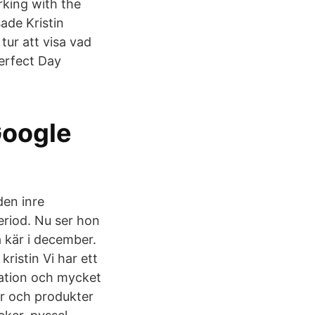
rking with the
ade Kristin
tur att visa vad
Perfect Day
Google
den inre
riod. Nu ser hon
a kär i december.
ristin Vi har ett
oration och mycket
er och produkter