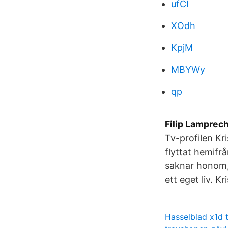
ufCI
XOdh
KpjM
MBYWy
qp
Filip Lamprech
Tv-profilen Kr
flyttat hemifr
saknar honom, 
ett eget liv. K
Hasselblad x1d 