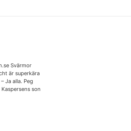
en.se Svärmor
cht är superkära
– Ja alla. Peg
in Kaspersens son