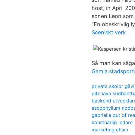
host, in April 20
sonen Leon som f
”En obeskrivlig l
Sceniskt verk
Så man kan säga a
Gamla stadsports
privata skolor gävl
pitchaya sudbanth
backend utvecklar
ascophyllum nodo
gabrielle out of re
konstnärlig ledare
marketing chain