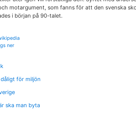
- och motargument, som fanns för att den svenska sk
es i början på 90-talet.
wikipedia
ggs ner
nk
dåligt för miljön
verige
är ska man byta