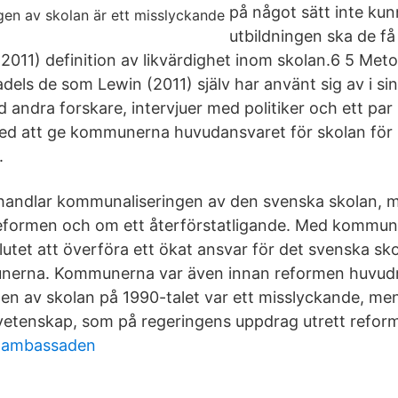
på något sätt inte kun
utbildningen ska de få 
2011) definition av likvärdighet inom skolan.6 5 Meto
dels de som Lewin (2011) själv har använt sig av i si
andra forskare, intervjuer med politiker och ett par 
 med att ge kommunerna huvudansvaret för skolan för 
.
ehandlar kommunaliseringen av den svenska skolan, 
eformen och om ett återförstatligande. Med kommuna
lutet att överföra ett ökat ansvar för det svenska sk
munerna. Kommunerna var även innan reformen huvud
n av skolan på 1990-talet var ett misslyckande, men
svetenskap, som på regeringens uppdrag utrett reform
a ambassaden