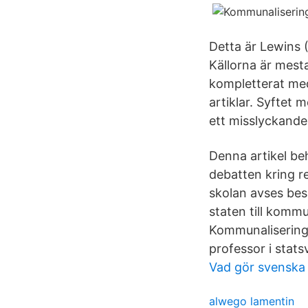
Detta är Lewins (
Källorna är mesta
kompletterat med 
artiklar. Syftet
ett misslyckande
Denna artikel b
debatten kring r
skolan avses bes
staten till kom
Kommunaliseringe
professor i stat
Vad gör svensk
alwego lamentin