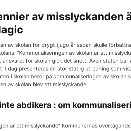
ennier av misslyckanden ä
lagic
n av skolan för drygt tjugo år sedan skulle förbättra
 skolans ”Kommunaliseringen av skolan är ett misslyck
ansvaret för skolan gick det snett. Även staten bär 
tt I dag presenteras en stor statlig utredning som vis
aten i skolan beror på kommunaliseringen av skolan
n av skolan blev ett misslyckande.
 inte abdikera : om kommunaliser
gen är ett misslyckande” Kommunernas övertagande