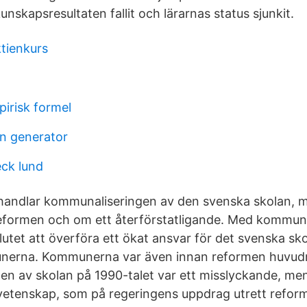
nskapsresultaten fallit och lärarnas status sjunkit.
tienkurs
pirisk formel
n generator
ck lund
ehandlar kommunaliseringen av den svenska skolan, 
eformen och om ett återförstatligande. Med kommuna
lutet att överföra ett ökat ansvar för det svenska sk
munerna. Kommunerna var även innan reformen huvud
n av skolan på 1990-talet var ett misslyckande, men
svetenskap, som på regeringens uppdrag utrett reform