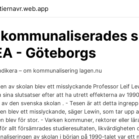
ktiernavr.web.app
 kommunaliserades s
A - Göteborgs
abdikera – om kommunalisering lagen.nu
n av skolan blev ett misslyckande Professor Leif Lew
ina slutsatser efter att ha utrett effekterna av 1990
av den svenska skolan . - Tesen är att detta ingrepp
n blev ett misslyckande, säger Lewin, som tar upp a
n blev för stor. - Varken kommuner, rektorer eller lär
ör allt försämrades studieresultaten, likvärdigheten 
aliseringen av skolan i början på 1990-talet var ett