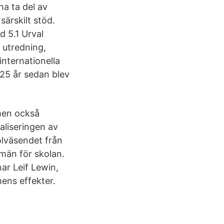
na ta del av
särskilt stöd.
d 5.1 Urval
n utredning,
internationella
25 år sedan blev
men också
liseringen av
olväsendet från
män för skolan.
ar Leif Lewin,
ens effekter.