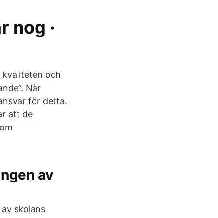
r nog ·
 kvaliteten och
ande”. När
ansvar för detta.
ar att de
 som
ingen av
 av skolans