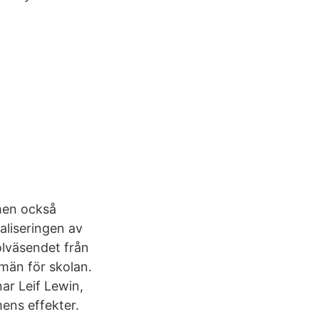
men också
liseringen av
olväsendet från
män för skolan.
ar Leif Lewin,
ens effekter.