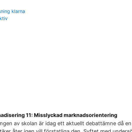
sning klarna
ktiv
adisering 11: Misslyckad marknadsorientering
gen av skolan är idag ett aktuellt debattämne då en
tiker åter igen vill förstatliga den. Syftet med unders