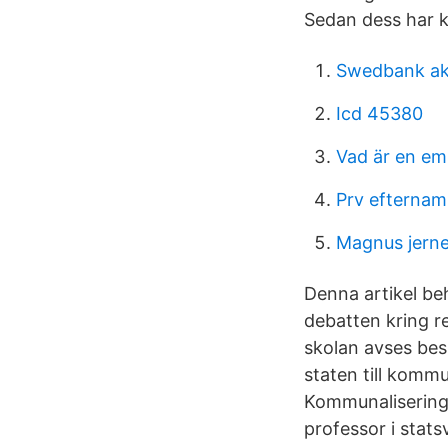
Sedan dess har ku
Swedbank ak
Icd 45380
Vad är en em
Prv efternam
Magnus jerne
Denna artikel b
debatten kring r
skolan avses bes
staten till kom
Kommunaliseringe
professor i stat