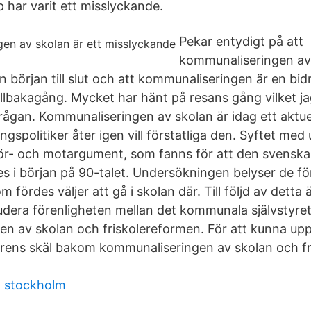
har varit ett misslyckande.
Pekar entydigt på att
kommunaliseringen av 
 början till slut och att kommunaliseringen är en bidr
illbakagång. Mycket har hänt på resans gång vilket ja
 frågan. Kommunaliseringen av skolan är idag ett aktu
ingspolitiker åter igen vill förstatliga den. Syftet m
a för- och motargument, som fanns för att den svenska
 i början på 90-talet. Undersökningen belyser de fö
fördes väljer att gå i skolan där. Till följd av detta 
udera förenligheten mellan det kommunala självstyret
n av skolan och friskolereformen. För att kunna upp
arens skäl bakom kommunaliseringen av skolan och f
k stockholm