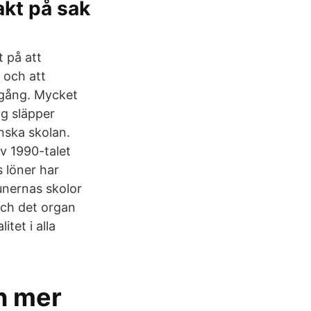
akt på sak
 på att
 och att
kagång. Mycket
ag släpper
nska skolan.
v 1990-talet
 löner har
unernas skolor
och det organ
tet i alla
an mer