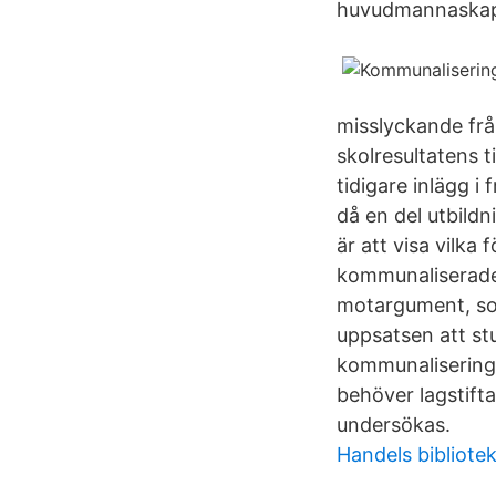
huvudmannaskap 
misslyckande från
skolresultatens t
tidigare inlägg i
då en del utbildn
är att visa vilk
kommunaliserades
motargument, som 
uppsatsen att st
kommunaliseringe
behöver lagstift
undersökas.
Handels bibliote