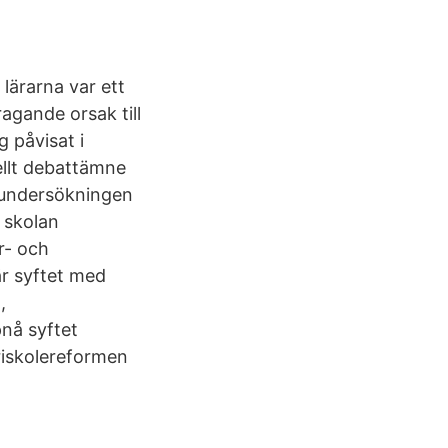
lärarna var ett
agande orsak till
g påvisat i
ellt debattämne
ed undersökningen
 skolan
r- och
är syftet med
,
nå syftet
riskolereformen