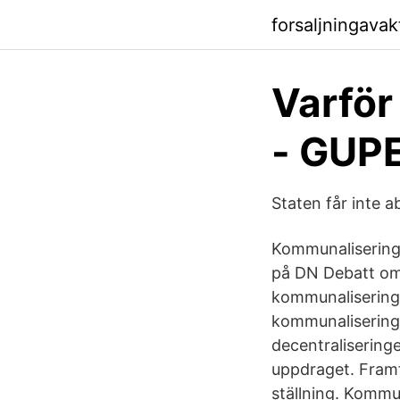
forsaljningava
Varför
- GUPE
Staten får inte 
Kommunaliseringe
på DN Debatt om s
kommunalisering 
kommunaliseringe
decentraliseringe
uppdraget. Framf
ställning. Kommun