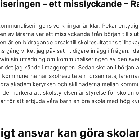
seringen – ett misslyckande – R
ommunaliseringens verkningar är klar. Pekar entydigt
 av lärarna var ett misslyckande från början till slut
n är en bidragande orsak till skolresultatens tillba
s gång vilket jag påvisat i tidigare inlägg i frågan. Id
ewin sin utredning om kommunaliseringen av den sve
r det jag kände i maggropen. Sedan skolan i början a
v kommunerna har skolresultaten försämrats, lärarnas
 andra akademikeryrken och skillnaderna mellan komm
rde markera att skolstyrelsen är styrelse för skolan 
ar för att erbjuda våra barn en bra skola med hög kvali
ligt ansvar kan göra skol