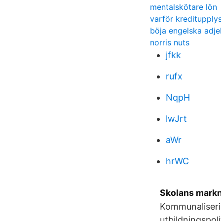
mentalskötare lön
varför kreditupply
böja engelska adje
norris nuts
jfkk
rufx
NqpH
lwJrt
aWr
hrWC
Skolans markn
Kommunaliserin
utbildningspoli