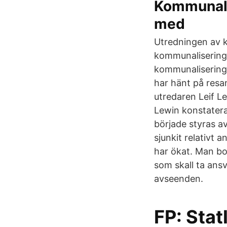
Kommunali
med
Utredningen av k
kommunaliseringen
kommunaliseringe
har hänt på resan
utredaren Leif L
Lewin konstatera
började styras a
sjunkit relativt
har ökat. Man bo
som skall ta ansv
avseenden.
FP: Stat