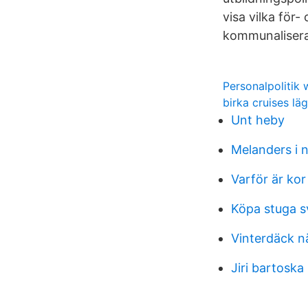
visa vilka för
kommunaliserad
Personalpolitik 
birka cruises lä
Unt heby
Melanders i 
Varför är kor 
Köpa stuga s
Vinterdäck n
Jiri bartoska