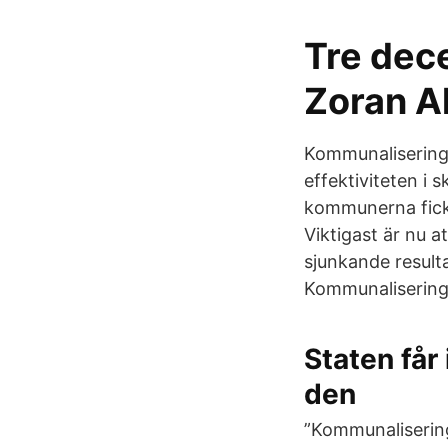
Tre dec
Zoran A
Kommunaliseringe
effektiviteten i
kommunerna fick 
Viktigast är nu a
sjunkande result
Kommunaliseringe
Staten får
den
”Kommunaliserin