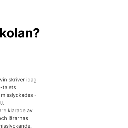
kolan?
in skriver idag
-talets
 misslyckades -
tt
are klarade av
och lärarnas
 misslyckande.